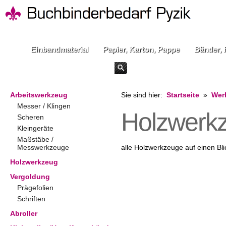
Einbandmaterial
Papier, Karton, Pappe
Bänder, 
Arbeitswerkzeug
Sie sind hier:
Startseite
»
Wer
Messer / Klingen
Holzwerk
Scheren
Kleingeräte
Maßstäbe /
Messwerkzeuge
alle Holzwerkzeuge auf einen Bli
Holzwerkzeug
Vergoldung
Prägefolien
Schriften
Abroller