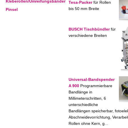
Kleberollen/Umreifungsbänder
Tesa-Packer
für Rollen
bis 50 mm Breite
Pinsel
BUSCH Tischbündler
für
verschiedene Breiten
Universal-Bandspender
A 900
Programmierbare
Bandlänge in
Millimeterschritten, 6
unterschiedliche
Bandlängen speicherbar, fotoele
Abschneidevorrichtung, Verarbei
Rollen ohne Kern, g...