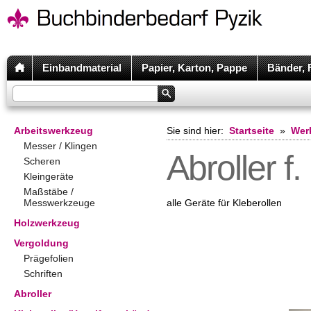
Einbandmaterial
Papier, Karton, Pappe
Bänder, 
Arbeitswerkzeug
Sie sind hier:
Startseite
»
Wer
Messer / Klingen
Abroller f.
Scheren
Kleingeräte
Maßstäbe /
Messwerkzeuge
alle Geräte für Kleberollen
Holzwerkzeug
Vergoldung
Prägefolien
Schriften
Abroller