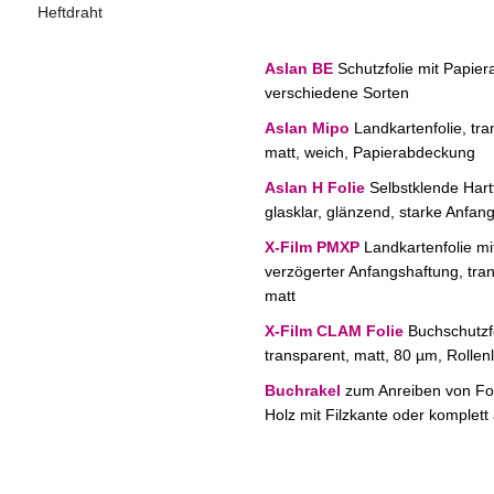
Heftdraht
Aslan BE
Schutzfolie mit Papie
verschiedene Sorten
Aslan Mipo
Landkartenfolie, tra
matt, weich, Papierabdeckung
Aslan H Folie
Selbstklende Hartf
glasklar, glänzend, starke Anfan
X-Film PMXP
Landkartenfolie mi
verzögerter Anfangshaftung, tra
matt
X-Film CLAM Folie
Buchschutzfo
transparent, matt, 80 µm, Rolle
Buchrakel
zum Anreiben von Fo
Holz mit Filzkante oder komplett 