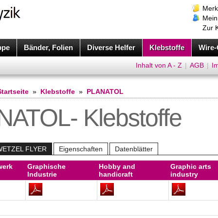
Merk
Mein
Zur 
ppe
Bänder, Folien
Diverse Helfer
Klebstoffe
Wire-
Inhalt von A - Z
|
AGB
|
I
Startseite
»
Klebstoffe
»
PLANATOL
ATOL- Klebstoffe
WETZEL FLYER
Eigenschaften
Datenblätter
werk
Graphische
Hobby and
Graphic arts
Industrie
handicraft
industry