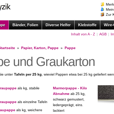
Merk
Mein
Zur 
ppe
Bänder, Folien
Diverse Helfer
Klebstoffe
Wire-
Inhalt von A - Z
|
AGB
|
I
Startseite
»
Papier, Karton, Pappe
»
Pappe
e und Graukarton
Sie unter
Tafeln per 25 kg
, wieviel Pappen etwa bei 25 kg geliefert wer
Graupappe
als kg, stabile
Marmorpappe - Kilo
Abnahme
ab 25 kg,
schwarz gemustert,
Graupappe
als einzelne Tafeln
ledergeprägt, eins.
raupappe
als kg, weichere
lackiert