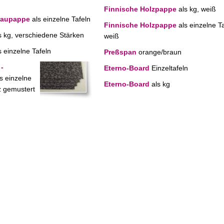
Finnische Holzpappe
als kg, weiß
raupappe
als einzelne Tafeln
Finnische Holzpappe
als einzelne Ta
s kg, verschiedene Stärken
weiß
s einzelne Tafeln
Preßspan
orange/braun
-
Eterno-Board
Einzeltafeln
s einzelne
Eterno-Board
als kg
z gemustert