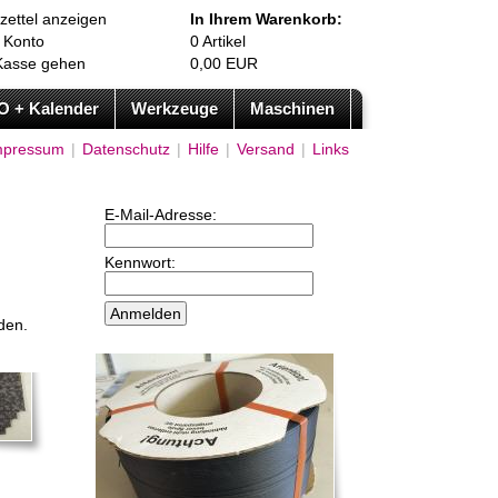
zettel anzeigen
In Ihrem Warenkorb:
 Konto
0
Artikel
Kasse gehen
0,00
EUR
O + Kalender
Werkzeuge
Maschinen
mpressum
|
Datenschutz
|
Hilfe
|
Versand
|
Links
E-Mail-Adresse:
Kennwort:
den.