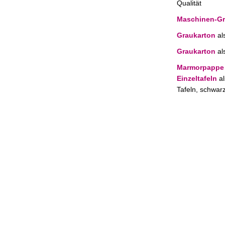
Qualität
Maschinen-G
Graukarton
al
Graukarton
al
Marmorpappe 
Einzeltafeln
al
Tafeln, schwar