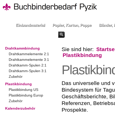
Einbandmaterial
Papier, Karton, Pappe
Bänder, 
Drahtkammbindung
Sie sind hier:
Startse
Drahtkammelemente 2:1
Plastikbindung
Drahtkammelemente 3:1
Plastikbi
Drahtkamm-Spulen 2:1
Drahtkamm-Spulen 3:1
Zubehör
Das universelle und vi
Plastikbindung
Bindesystem für Tag
Plastikbindung US
Plastikbindung Europ
Geschäftsberichte, B
Zubehör
Referenzen, Betriebs
Kalenderzubehör
Prospekte.