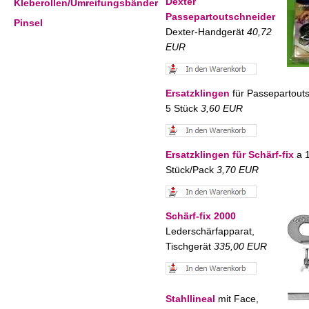
Dexter
Kleberollen/Umreifungsbänder
Passepartoutschneider
Pinsel
Dexter-Handgerät
40,72
EUR
Ersatzklingen
für Passepartouts
5 Stück
3,60 EUR
Ersatzklingen für Schärf-fix
a 
Stück/Pack
3,70 EUR
Schärf-fix 2000
Lederschärfapparat,
Tischgerät
335,00 EUR
Stahllineal
mit Face,