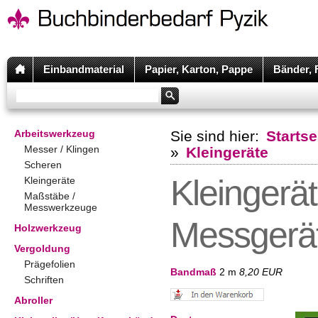
Einbandmaterial
Papier, Karton, Pappe
Bänder, 
Arbeitswerkzeug
Sie sind hier:
Startse
Messer / Klingen
»
Kleingeräte
Scheren
Kleingeräte
Kleingeräte
Maßstäbe /
Messwerkzeuge
Messgerä
Holzwerkzeug
Vergoldung
Prägefolien
Bandmaß
2 m
8,20 EUR
Schriften
Abroller