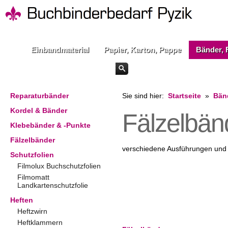
Einbandmaterial
Papier, Karton, Pappe
Bänder, 
Reparaturbänder
Sie sind hier:
Startseite
»
Bänd
Kordel & Bänder
Fälzelbän
Klebebänder & -Punkte
Fälzelbänder
verschiedene Ausführungen und
Schutzfolien
Filmolux Buchschutzfolien
Filmomatt
Landkartenschutzfolie
Heften
Heftzwirn
Heftklammern