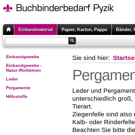
Einbandmaterial
Papier, Karton, Pappe
Bänder, 
Einbandgewebe
Sie sind hier:
Startse
Einbandgewebe -
Pergamen
Natur-/Rohleinen
Leder
Pergamente
Leder und Pergament
Hilfsstoffe
unterschiedlich groß,
Tierart.
Ziegenfelle sind also 
Kalb- oder Rinderfelle
Beachten Sie bitte di