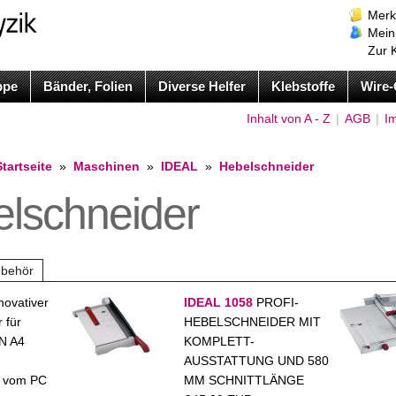
Merk
Mein
Zur 
ppe
Bänder, Folien
Diverse Helfer
Klebstoffe
Wire-
Inhalt von A - Z
|
AGB
|
I
Startseite
»
Maschinen
»
IDEAL
»
Hebelschneider
lschneider
behör
novativer
IDEAL 1058
PROFI-
 für
HEBELSCHNEIDER MIT
IN A4
KOMPLETT-
AUSSTATTUNG UND 580
e vom PC
MM SCHNITTLÄNGE