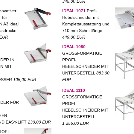
345,00 EUR
novativer
IDEAL 1071
Profi-
 für
Hebelschneider mit
N A3 ideal
Komplettausstattung und
ausdrucke
710 mm Schnittlänge
 EUR
449,00 EUR
IDEAL 1080
GROSSFORMATIGE
DER IN
PROFI-
N MIT
HEBELSCHNEIDER MIT
UNTERGESTELL
883,00
ESSER
105,00 EUR
EUR
IDEAL 1110
GROSSFORMATIGE
IDER FÜR
PROFI-
HEBELSCHNEIDER MIT
HER
UNTERGESTELL
D EASY-LIFT
230,00 EUR
1.256,00 EUR
OFI-