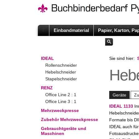
Einbandmaterial
Papier, Karton, Pa
IDEAL
Sie sind hier:
Rollenschneider
Hebe
Hebelschneider
Stapelschneider
RENZ
Office Line 2 : 1
Geräte
Zu
Office Line 3 : 1
IDEAL 1133
In
Mehrzweckpresse
Hebelschneider
Zubehör Mehrzweckpresse
Formate bis D
IDEAL auch für
Gebrauchtgeräte und
Maschinen
Fotoausdruck