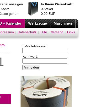
zettel anzeigen
In Ihrem Warenkorb:
 Konto
0
Artikel
Kasse gehen
0,00
EUR
O + Kalender
Werkzeuge
Maschinen
mpressum
|
Datenschutz
|
Hilfe
|
Versand
|
Links
mm-
E-Mail-Adresse:
Kennwort:
1
0
n