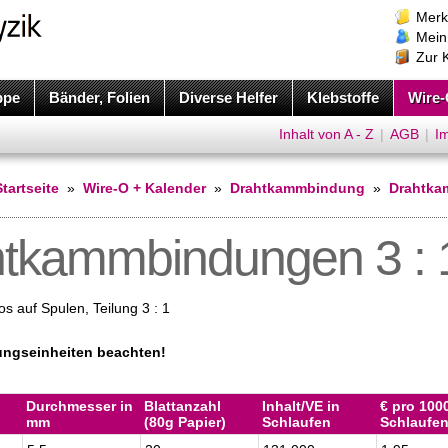
Merk
Mein
Zur 
ppe
Bänder, Folien
Diverse Helfer
Klebstoffe
Wire-
Inhalt von A - Z
|
AGB
|
I
Startseite
»
Wire-O + Kalender
»
Drahtkammbindung
»
Drahtka
tkammbindungen 3 : 
s auf Spulen, Teilung 3 : 1
ungseinheiten beachten!
Durchmesser in
Blattanzahl
Inhalt/VE in
€ pro 100
mm
(80g Papier)
Schlaufen
Schlaufe