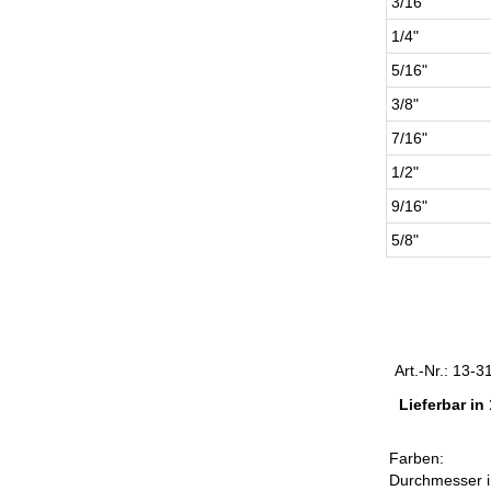
3/16"
1/4"
5/16"
3/8"
7/16"
1/2"
9/16"
5/8"
Art.-Nr.: 13-
Lieferbar i
Farben:
Durchmesser 