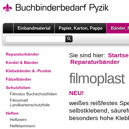
Einbandmaterial
Papier, Karton, Pappe
Bänder, 
Reparaturbänder
Sie sind hier:
Startse
Reparaturbänder
Kordel & Bänder
Klebebänder & -Punkte
filmoplast
Fälzelbänder
Schutzfolien
NEU!
Filmolux Buchschutzfolien
Filmomatt
weißes reißfestes Spe
Landkartenschutzfolie
selbstklebend, säuref
Heften
besonders hohe Klebk
Heftzwirn
Heftklammern